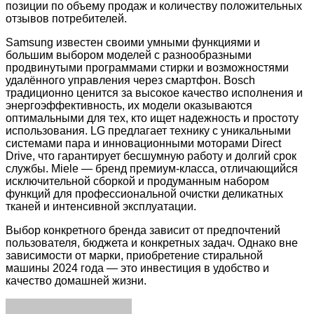
позиции по объему продаж и количеству положительных
отзывов потребителей.
Samsung известен своими умными функциями и
большим выбором моделей с разнообразными
продвинутыми программами стирки и возможностями
удалённого управления через смартфон. Bosch
традиционно ценится за высокое качество исполнения и
энергоэффективность, их модели оказываются
оптимальными для тех, кто ищет надежность и простоту
использования. LG предлагает технику с уникальными
системами пара и инновационными моторами Direct
Drive, что гарантирует бесшумную работу и долгий срок
службы. Miele — бренд премиум-класса, отличающийся
исключительной сборкой и продуманным набором
функций для профессиональной очистки деликатных
тканей и интенсивной эксплуатации.
Выбор конкретного бренда зависит от предпочтений
пользователя, бюджета и конкретных задач. Однако вне
зависимости от марки, приобретение стиральной
машины 2024 года — это инвестиция в удобство и
качество домашней жизни.
Facebook
Twitter
LinkedIn
Tumblr
Pinterest
Reddit
VKontakte
Odnoklassniki
Skype
WhatsApp
Telegram
Viber
Share
Print