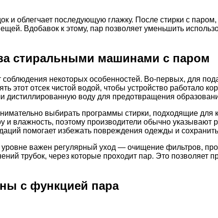
док и облегчает последующую глажку. После стирки с паром
 вещей. Вдобавок к этому, пар позволяет уменьшить использ
 за стиральными машинами с паром
 соблюдения некоторых особенностей. Во-первых, для пода
ть этот отсек чистой водой, чтобы устройство работало к
ли дистиллированную воду для предотвращения образовани
нимательно выбирать программы стирки, подходящие для к
у и влажность, поэтому производители обычно указывают 
аций помогает избежать повреждения одежды и сохранить
 уровне важен регулярный уход — очищение фильтров, про
ений трубок, через которые проходит пар. Это позволяет п
ны с функцией пара