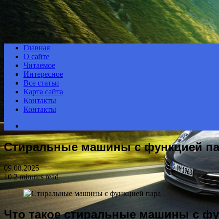
Menu
Главная
О сайте
Читаемое
Интересное
Все статьи
Карта сайта
Контакты
Контакты
Search
for
Стиральные машины с функцией п
09.08.2025
10
2 minutes read
Что такое стиральные машины с фу