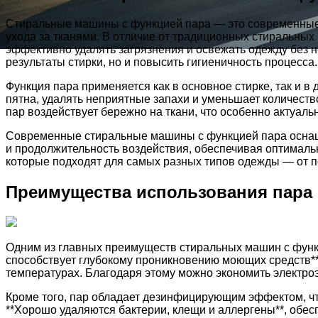
Стиральные машины с функцией пара — это современные б
ухода за тканями. В отличие от традиционных стиральных 
эффективно удалять загрязнения и освежать одежду без н
результаты стирки, но и повысить гигиеничность процесса.
Функция пара применяется как в основное стирке, так и 
пятна, удалять неприятные запахи и уменьшает количеств
пар воздействует бережно на ткани, что особенно актуал
Современные стиральные машины с функцией пара оснаще
и продолжительность воздействия, обеспечивая оптимальн
которые подходят для самых разных типов одежды — от 
Преимущества использования пара
Одним из главных преимуществ стиральных машин с функц
способствует глубокому проникновению моющих средств** в
температурах. Благодаря этому можно экономить электро
Кроме того, пар обладает дезинфицирующим эффектом, чт
**Хорошо удаляются бактерии, клещи и аллергены**, обес