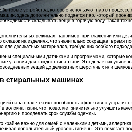
ытовые устройства, которые используют пар в процессе с
машин, здесь дополнительно подается пар, который проника
еобходимости складывать вещи в горячую воду. Такая техно
в дополнительных режимах, например, при глажении или дез
о складок на изделиях, что значительно сокращает время п
ьно для деликатных материалов, требующих особого подхода
ны специальными датчиками и программами, которые конт
ые условия для каждого типа ткани. Это делает их универ
повседневных вещей до деликатных шерстяных или шелковы
 в стиральных машинах
ией пара является их способность эффективно устранять с
 волокна ткани, что позволяет значительно улучшить качес
энергию и продлевать срок службы одежды.
о крайне важно для семей с маленькими детьми, аллергика
печивая дополнительный уровень гигиены. Это помогает по