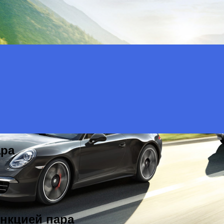
ара
нкцией пара