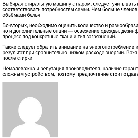
Выбирая стиральную машину с паром, следует учитывать н
соответствовать потребностям семьи. Чем больше членов
объёмами белья.
Во-вторых, необходимо оценить количество и разнообраз
но и дополнительные опции — освежение одежды, дезинфе
процесс под конкретные ткани и тип загрязнений.
Также следует обратить внимание на энергопотребление
результат при сравнительно низком расходе энергии. Важн
после стирки.
Немаловажна и репутация производителя, наличие гарант
сложным устройством, поэтому предпочтение стоит отда
Facebook
Twitter
LinkedIn
Tumblr
Pinterest
Reddit
VKontakte
Odnoklassniki
Skype
WhatsApp
Telegram
Viber
Share
Print
via
Email