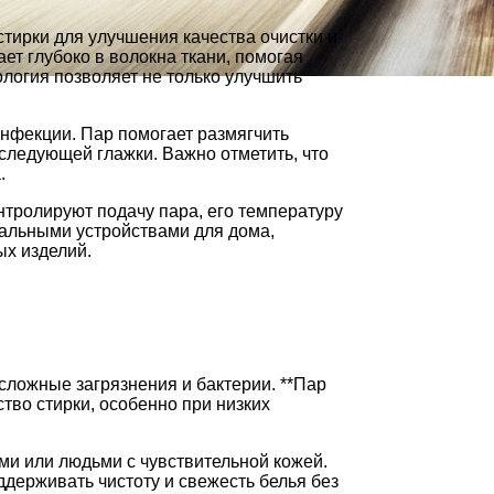
тирки для улучшения качества очистки и
ет глубоко в волокна ткани, помогая
логия позволяет не только улучшить
инфекции. Пар помогает размягчить
оследующей глажки. Важно отметить, что
.
ролируют подачу пара, его температуру
сальными устройствами для дома,
х изделий.
ложные загрязнения и бактерии. **Пар
тво стирки, особенно при низких
ми или людьми с чувствительной кожей.
ддерживать чистоту и свежесть белья без